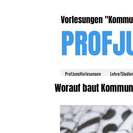
Vorlesungen ''Kommun
PROFJ
ProfJungVorlesungen
Lehre/Studie
Worauf baut Kommuni