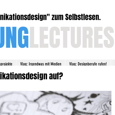
ikationsdesign'' zum Selbstlesen.
UNG
LECTURES
nprojekte
Vlog: Irgendwas mit Medien
Vlog: Designberufe rufen!
kationsdesign auf?